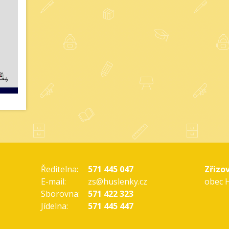
Ředitelna:
571 445 047
Zřizov
E-mail:
zs@huslenky.cz
obec 
Sborovna:
571 422 323
Jídelna:
571 445 447