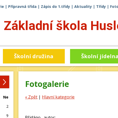
ie
|
Přípravná třída
|
Zápis do 1.třídy
|
Aktuality
|
Třídy
|
Fot
Základní škola
Husl
Školní družina
Školní jídeln
›
Fotogalerie
« Zpět
|
Hlavní kategorie
Ne
2
9
Přidáno , autor: