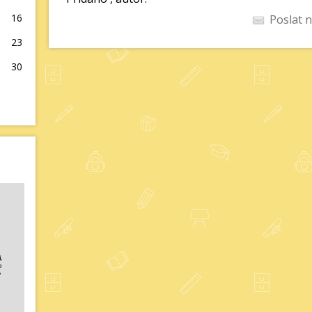
16
Poslat n
23
30