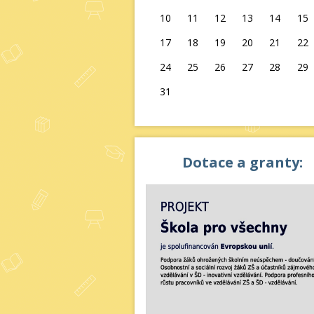
10
11
12
13
14
15
17
18
19
20
21
22
24
25
26
27
28
29
31
Dotace a granty: