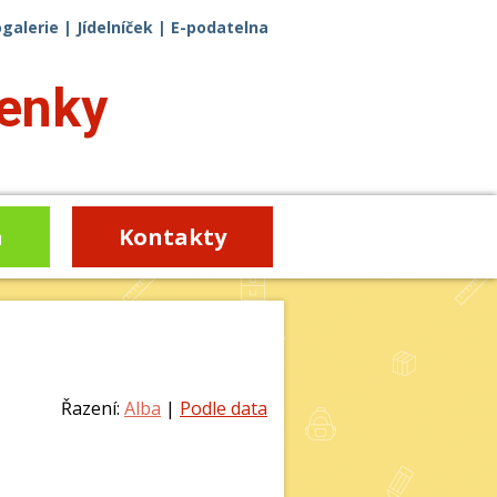
ogalerie
|
Jídelníček
|
E-podatelna
enky
a
Kontakty
Řazení:
Alba
|
Podle data