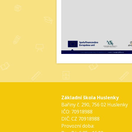
Základní škola Huslenky
Bařiny č. 290, 756 02 Huslenky
IČO: 70918988
DIČ: CZ 70918988
Provozní doba: