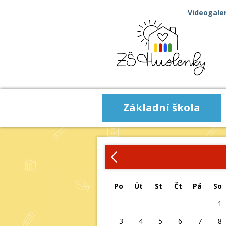
Videogaler
Základní škola
‹
Srpen 2026
Po
Út
St
Čt
Pá
So
1
3
4
5
6
7
8