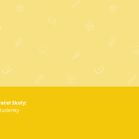
atel školy:
Huslenky