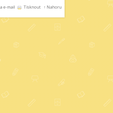
a e-mail
Tisknout
↑ Nahoru