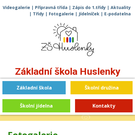
Videogalerie
|
Přípravná třída
|
Zápis do 1.třídy
|
Aktuality
|
Třídy
|
Fotogalerie
|
Jídelníček
|
E-podatelna
Základní škola
Huslenky
Základní škola
Školní družina
Školní jídelna
Kontakty