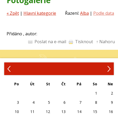
Fotogalerie
« Zpět
|
Hlavní kategorie
Řazení:
Alba
|
Podle data
Přidáno , autor:
Poslat na e-mail
Tisknout
↑ Nahoru
‹
›
Srpen 2026
Po
Út
St
Čt
Pá
So
Ne
1
2
3
4
5
6
7
8
9
10
11
12
13
14
15
16