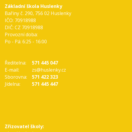
Základní škola Huslenky
Bařiny č. 290, 756 02 Huslenky
IČO: 70918988
DIČ: CZ 70918988
Provozní doba:
Po - Pá: 6:25 - 16:00
Ředitelna:
571 445 047
E-mail:
zs@huslenky.cz
Sborovna:
571 422 323
Jídelna:
571 445 447
Zřizovatel školy: