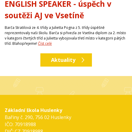
ENGLISH SPEAKER - úspěch v
soutěži AJ ve Vsetíně
Barča Stratilová ze 4. třídy a Julietta Pogna z 5. třídy úspěšně
reprezentovaly naši školu. Barča si přivezla ze Vsetína diplom za 2. místo
v kategorii čtvrtých tříd a Julietta vybojovala třetí místo v kategorii pátých
tříd. Blahopřejeme!
Číst celé
Aktuality
Základní škola Huslenky
Bařiny č. 290, 756 02 Huslenky
IČO: 70918988
DIČ: CZ 70918988