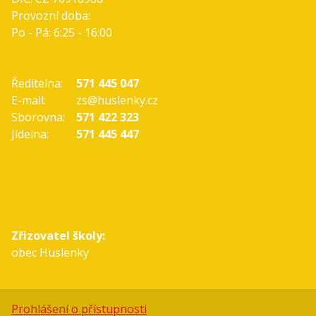
Provozní doba:
Po - Pá: 6:25 - 16:00
Ředitelna:
571 445 047
E-mail:
zs@huslenky.cz
Sborovna:
571 422 323
Jídelna:
571 445 447
Zřizovatel školy:
obec Huslenky
Prohlášení o přístupnosti