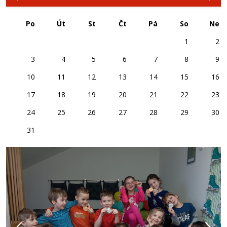
Po
Út
St
Čt
Pá
So
Ne
1
2
3
4
5
6
7
8
9
10
11
12
13
14
15
16
17
18
19
20
21
22
23
24
25
26
27
28
29
30
31
předchozí
d