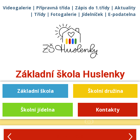
Videogalerie
|
Přípravná třída
|
Zápis do 1.třídy
|
Aktuality
|
Třídy
|
Fotogalerie
|
Jídelníček
|
E-podatelna
Základní škola
Huslenky
Základní škola
Školní družina
Školní jídelna
Kontakty
‹
›
Srpen 2026