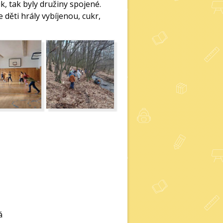
k, tak byly družiny spojené.
 děti hrály vybíjenou, cukr,
á