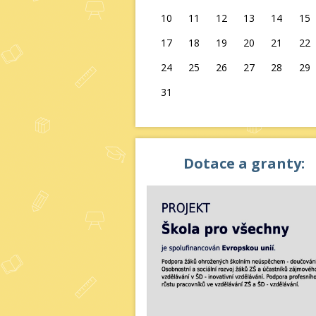
10
11
12
13
14
15
17
18
19
20
21
22
24
25
26
27
28
29
31
Dotace a granty: