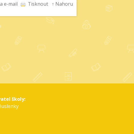
a e-mail
Tisknout
↑ Nahoru
atel školy:
Huslenky