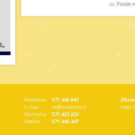
Poslat n
Ředitelna:
571 445 047
Zřizov
E-mail:
zs@huslenky.cz
obec 
Sborovna:
571 422 323
Jídelna:
571 445 447