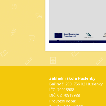
Základní škola Huslenky
Bařiny č. 290, 756 02 Huslenky
IČO: 70918988
DIČ: CZ 70918988
Provozní doba: