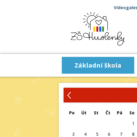
Videogaler
Základní škola
‹
Srpen 2026
Po
Út
St
Čt
Pá
So
1
3
4
5
6
7
8