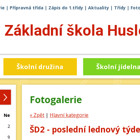
ie
|
Přípravná třída
|
Zápis do 1.třídy
|
Aktuality
|
Třídy
|
Fot
Základní škola
Husl
Školní družina
Školní jídeln
›
Fotogalerie
« Zpět
|
Hlavní kategorie
Ne
2
ŠD2 - poslední lednový týd
9