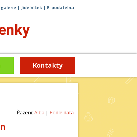
ogalerie
|
Jídelníček
|
E-podatelna
enky
a
Kontakty
Řazení:
Alba
|
Podle data
en