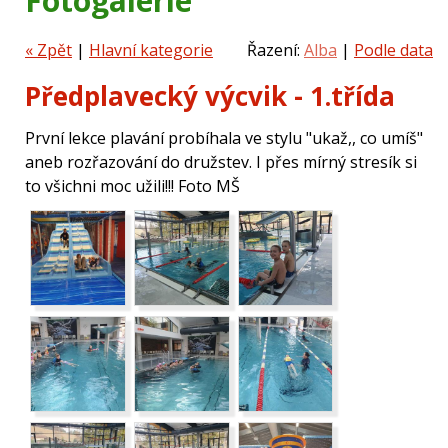
Fotogalerie
« Zpět
|
Hlavní kategorie
Řazení:
Alba
|
Podle data
Předplavecký výcvik - 1.třída
První lekce plavání probíhala ve stylu "ukaž,, co umíš"
aneb rozřazování do družstev. I přes mírný stresík si
to všichni moc užili!!! Foto MŠ