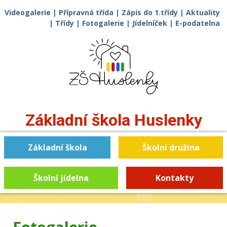
Videogalerie
|
Přípravná třída
|
Zápis do 1.třídy
|
Aktuality
|
Třídy
|
Fotogalerie
|
Jídelníček
|
E-podatelna
Základní škola
Huslenky
Základní škola
Školní družina
Školní jídelna
Kontakty