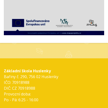
Základní škola Huslenky
Bařiny č. 290, 756 02 Huslenky
IČO: 70918988
DIČ: CZ 70918988
Provozní doba:
Po - Pá: 6:25 - 16:00