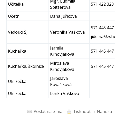
Mgr. Ludmila
Učitelka
571 422 323
Spitzerová
Účetní
Dana Juřicová
571 445 447
Vedoucí ŠJ
Veronika Vašková
jidelna@zsh
Jarmila
Kuchařka
571 445 447
Krhovjáková
Miroslava
Kuchařka, školnice
571 445 447
Krhovjáková
Jaroslava
Uklízečka
Kovaříková
Uklízečka
Lenka Vašková
Poslat na e-mail
Tisknout
↑ Nahoru