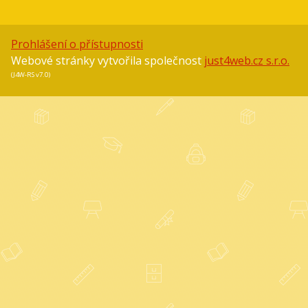
Prohlášení o přístupnosti
Webové stránky vytvořila společnost
just4web.cz s.r.o.
(J4W-RS v7.0)