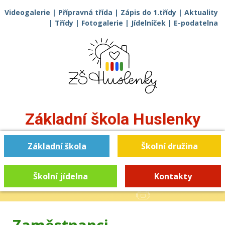
Videogalerie
|
Přípravná třída
|
Zápis do 1.třídy
|
Aktuality
|
Třídy
|
Fotogalerie
|
Jídelníček
|
E-podatelna
Základní škola
Huslenky
Základní škola
Školní družina
Školní jídelna
Kontakty