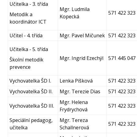
Učitelka - 3. třída
Mgr. Ludmila
571 422 323
Metodik a
Kopecká
koordinátor ICT
Učitel - 4. třída
Mgr. Pavel Mičunek
571 422 323
Učitelka - 5. třída
Mgr. Ingrid Ezechýl
571 445 047
Školní metodik
prevence
Vychovatelka ŠD I.
Lenka Píšková
571 422 323
Vychovatelka ŠD II.
Mgr. Terezie Dias
571 422 323
Mgr. Helena
Vychovatelka ŠD III.
571 422 323
Frydrychová
Speciální pedagog,
Mgr. Tereza
571 422 323
učitelka
Schallnerová