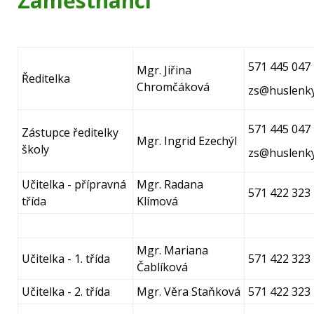
Zaměstnanci
571 445 047
Mgr. Jiřina
Ředitelka
Chromčáková
zs@huslenky
571 445 047
Zástupce ředitelky
Mgr. Ingrid Ezechýl
školy
zs@huslenky
Učitelka - přípravná
Mgr. Radana
571 422 323
třída
Klímová
Mgr. Mariana
Učitelka - 1. třída
571 422 323
Čablíková
Učitelka - 2. třída
Mgr. Věra Staňková
571 422 323