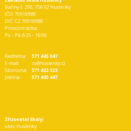
Bařiny č. 290, 756 02 Huslenky
IČO: 70918988
DIČ: CZ 70918988
Provozní doba:
Po - Pá: 6:25 - 16:00
Ředitelna:
571 445 047
E-mail:
zs@huslenky.cz
Sborovna:
571 422 323
Jídelna:
571 445 447
Zřizovatel školy:
obec Huslenky